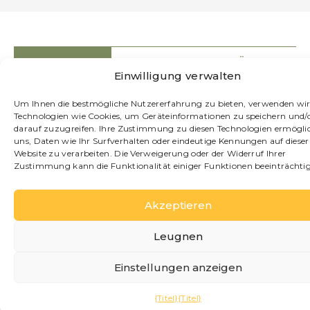
POSITION
PARKS UND FREIFLÄCHEN
Einwilligung verwalten
PARKEN
PRIVATE VERANSTALTUNGEN
Um Ihnen die bestmögliche Nutzererfahrung zu bieten, verwenden wi
Technologien wie Cookies, um Geräteinformationen zu speichern und/
darauf zuzugreifen. Ihre Zustimmung zu diesen Technologien ermöglic
Ruhe und atemberaubende
uns, Daten wie Ihr Surfverhalten oder eindeutige Kennungen auf dieser
Ausblicke
Website zu verarbeiten. Die Verweigerung oder der Widerruf Ihrer
Zustimmung kann die Funktionalität einiger Funktionen beeinträchti
Die Villa Crella befindet sich im Weiler San
Giovanni, einem der charakteristischsten
und authentischsten Viertel von Bellagio.
Akzeptieren
Das Dorf, das direkt am See liegt, ist in
Leugnen
wenigen Minuten zu Fuß erreichbar und
bietet eine ruhigere Atmosphäre als das
Einstellungen anzeigen
Zentrum, ohne dabei auf Serviceleistungen
und Verkehrsanbindungen zu verzichten.
{Titel}
{Titel}