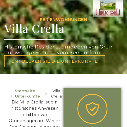
FERIENWOHNUNGEN
Villa Crella
Historische Residenz, umgeben von Grün,
nur wenige Schritte vom See entfernt
ENTDECKEN SIE DIE UNTERKÜNFTE
Startseite
Villa
Unterkünfte
Crella
Die Villa Crella ist ein
historisches Anwesen
inmitten von
Grünanlagen im Weiler
San Giovanni, einer der