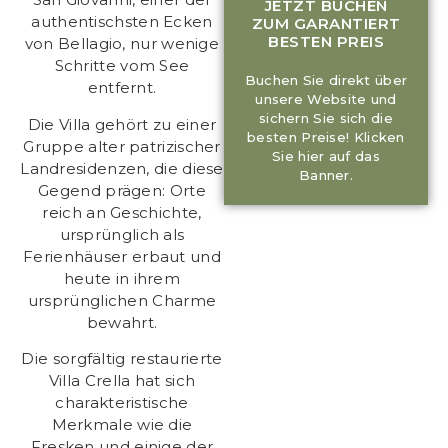
JETZT BUCHEN
authentischsten Ecken
ZUM GARANTIERT
BESTEN PREIS
von Bellagio, nur wenige
Schritte vom See
Buchen Sie direkt über
entfernt.
unsere Website und
sichern Sie sich die
Die Villa gehört zu einer
besten Preise! Klicken
Gruppe alter patrizischer
Sie hier auf das
Landresidenzen, die diese
Banner.
Gegend prägen: Orte
reich an Geschichte,
ursprünglich als
Ferienhäuser erbaut und
heute in ihrem
ursprünglichen Charme
bewahrt.
Die sorgfältig restaurierte
Villa Crella hat sich
charakteristische
Merkmale wie die
Fresken und einige der