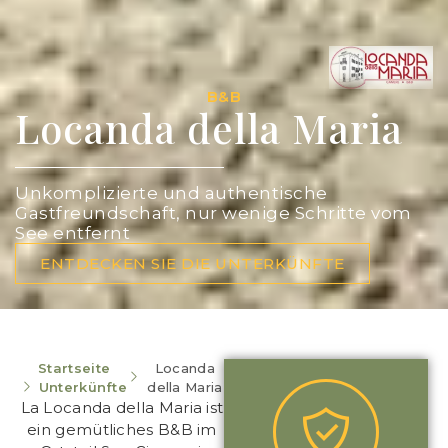
B&B
Locanda della Maria
Unkomplizierte und authentische
Gastfreundschaft, nur wenige Schritte vom
See entfernt
ENTDECKEN SIE DIE UNTERKÜNFTE
Startseite
Locanda
Unterkünfte
della Maria
La Locanda della Maria ist
ein gemütliches B&B im