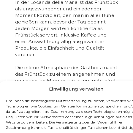
In der Locanda della Maria ist das Frühstück
als ungezwungener und einladender
Moment konzipiert, den man in aller Ruhe
genießen kann, bevor der Tag beginnt.
Jeden Morgen wird ein kontinentales
Frühstück serviert, inklusive Kaffee und
einer Auswahl sorgfältig ausgewählter
Produkte, die Einfachheit und Qualität
vereinen.
Die intime Atmosphäre des Gasthofs macht
das Frühstück zu einem angenehmen und
entspannten Moment, ideal, um sich sofort
wohlzufühlen, genau wie zu Hause.
Einwilligung verwalten
Um Ihnen die bestmögliche Nutzererfahrung zu bieten, verwenden wi
Technologien wie Cookies, um Geräteinformationen zu speichern und/
darauf zuzugreifen. Ihre Zustimmung zu diesen Technologien ermöglic
uns, Daten wie Ihr Surfverhalten oder eindeutige Kennungen auf dieser
Website zu verarbeiten. Die Verweigerung oder der Widerruf Ihrer
Zustimmung kann die Funktionalität einiger Funktionen beeinträchti