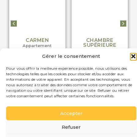
CARMEN
CHAMBRE
SUPÉRIEURE
Appartement
Chambre supérieure
Gérer le consentement
50
4
30
2
2
1
1
1
Pour vous offrir la meilleure expérience possible, nous utilisons des
technologies telles que les cookies pour stocker et/ou accéder aux
informations de votre appareil. En acceptant ces technologies, vous
nous autorisez à traiter des données comme votre comportement de
navigation ou votre identifiant unique sur ce site. Refuser ou retirer
votre consentement peut affecter certaines fonctionnalités.
Accepter
PETIT DÉJEUNER
PARKING
ALENTOURS
TRANSPORT
Refuser