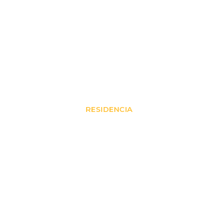
La Piccola Bellagio
RESIDENCIA