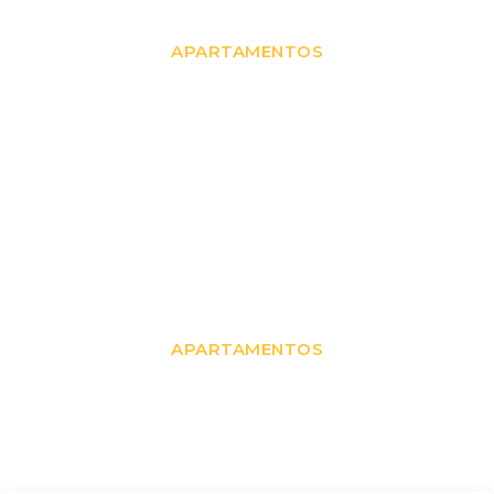
Il Colle Apartments
APARTAMENTOS
Villa Crella
APARTAMENTOS