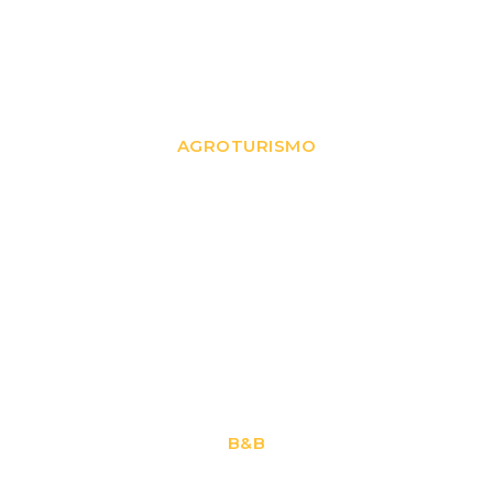
Il Colle
AGROTURISMO
Locanda della Maria
B&B