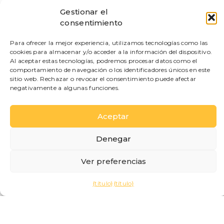
Gestionar el
consentimiento
Para ofrecer la mejor experiencia, utilizamos tecnologías como las
Villa Gotica
cookies para almacenar y/o acceder a la información del dispositivo.
Al aceptar estas tecnologías, podremos procesar datos como el
APARTAMENTOS
comportamiento de navegación o los identificadores únicos en este
sitio web. Rechazar o revocar el consentimiento puede afectar
negativamente a algunas funciones.
Aceptar
Denegar
Ver preferencias
Cómo elegir el alojamiento ideal
{título}
{título}