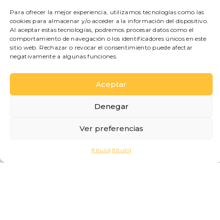
contractual vinculante.
Para ofrecer la mejor experiencia, utilizamos tecnologías como las
Disponibilidad, precios y reservas
cookies para almacenar y/o acceder a la información del dispositivo.
Al aceptar estas tecnologías, podremos procesar datos como el
comportamiento de navegación o los identificadores únicos en este
La información relativa a disponibilidad, tarifas,
sitio web. Rechazar o revocar el consentimiento puede afectar
ofertas, servicios y condiciones de estancia está
negativamente a algunas funciones.
sujeta a cambios sin previo aviso. Las reservas se
gestionan a través de sistemas de reserva externos
Aceptar
especializados y están sujetas a los términos
contractuales, las políticas de cancelación y los
Denegar
procedimientos operativos establecidos por dichos
sistemas. Se recomienda a los usuarios consultar
Ver preferencias
siempre las condiciones aplicables durante el
proceso de reserva.
{título}
{título}
Enlaces a sitios externos
Este sitio web puede contener enlaces a sitios web,
plataformas de reservas, redes sociales o servicios
de terceros. Bellagio Italy Holiday no tiene control
sobre el contenido, las políticas de privacidad ni los