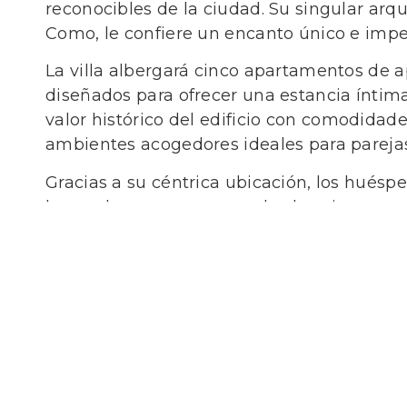
reconocibles de la ciudad. Su singular arq
Como, le confiere un encanto único e imp
La villa albergará cinco apartamentos de
diseñados para ofrecer una estancia íntim
valor histórico del edificio con comodida
ambientes acogedores ideales para parejas,
Gracias a su céntrica ubicación, los huéspe
lago, a los restaurantes, a las boutiques y
sumergiéndose en la auténtica atmósfera d
de Como.
La propiedad se encuentra actualmente 
disponible próximamente.