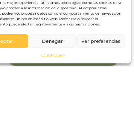
r la mejor experiencia, utilizamos tecnologías como las cookies para
/o acceder a la información del dispositivo. Al aceptar estas
s, podremos procesar datos como el comportamiento de navegación
ificadores únicos en este sitio web. Rechazar o revocar el
ento puede afectar negativamente a algunas funciones.
RESERVA AHORA AL MEJOR PRECIO
GARANTIZADO.
eptar
Denegar
Ver preferencias
¡Reserva directamente en nuestra página web
para obtener las mejores tarifas! Haz clic aquí
{título}
{título}
en el banner.