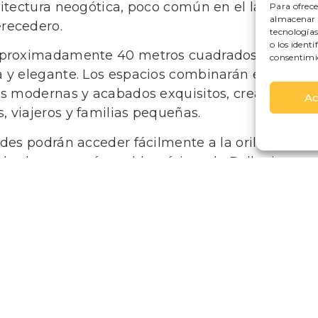
uitectura neogótica, poco común en el lago de
Para ofrece
almacenar y
erecedero.
tecnología
o los ident
 aproximadamente 40 metros cuadrados,
consentimi
a y elegante. Los espacios combinarán el
des modernas y acabados exquisitos, creando
Ac
 viajeros y familias pequeñas.
des podrán acceder fácilmente a la orilla del
 a los lugares más emblemáticos de Bellagio,
e uno de los destinos más queridos del lago
en proceso de renovación y estará