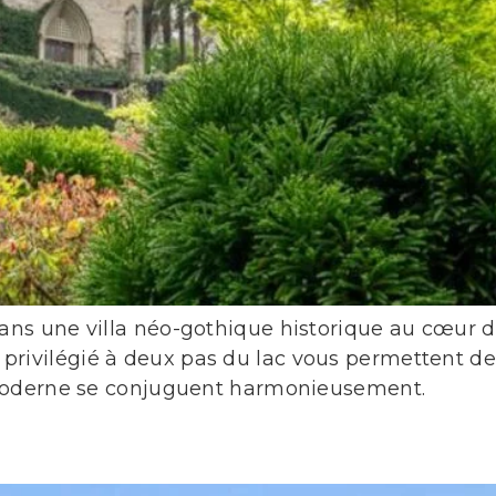
s une villa néo-gothique historique au cœur de B
ivilégié à deux pas du lac vous permettent de
 moderne se conjuguent harmonieusement.