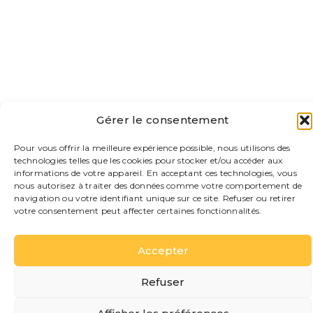
Locanda della Maria
B&B
Gérer le consentement
B&B situées dans le charmant hameau de San
Giovanni, dans un quartier calme et authentique,
Pour vous offrir la meilleure expérience possible, nous utilisons des
à deux pas du lac et de l'embarcadère. Une
technologies telles que les cookies pour stocker et/ou accéder aux
solution idéale pour découvrir Bellagio en toute
informations de votre appareil. En acceptant ces technologies, vous
simplicité et confort.
nous autorisez à traiter des données comme votre comportement de
navigation ou votre identifiant unique sur ce site. Refuser ou retirer
EN SAVOIR PLUS
votre consentement peut affecter certaines fonctionnalités.
Accepter
Refuser