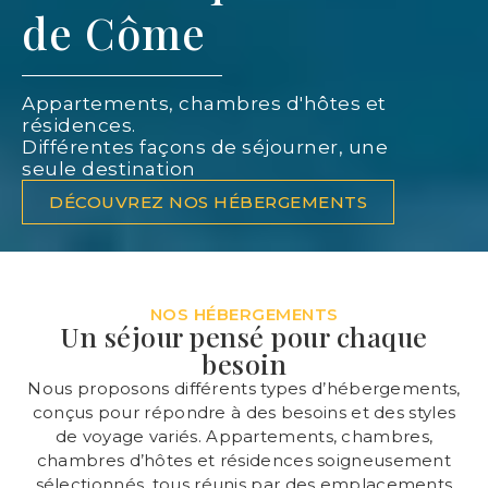
de Côme
Appartements, chambres d'hôtes et
résidences.
Différentes façons de séjourner, une
seule destination
DÉCOUVREZ NOS HÉBERGEMENTS
NOS HÉBERGEMENTS
Un séjour pensé pour chaque
besoin
Nous proposons différents types d’hébergements,
conçus pour répondre à des besoins et des styles
de voyage variés. Appartements, chambres,
chambres d’hôtes et résidences soigneusement
sélectionnés, tous réunis par des emplacements