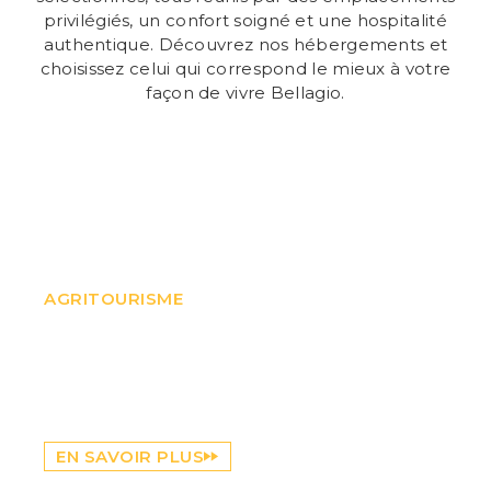
privilégiés, un confort soigné et une hospitalité
authentique. Découvrez nos hébergements et
choisissez celui qui correspond le mieux à votre
façon de vivre Bellagio.
Il Colle
AGRITOURISME
Une Agriturismo nichée dans un écrin de
verdure, au calme et à proximité du centre-ville.
Chambres et appartements accueillants, petit-
déjeuner inclus et vue imprenable sur le lac :
l’endroit idéal pour se détendre sans renoncer
au confort.
EN SAVOIR PLUS