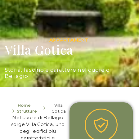
APPARTAMENTI
Villa Gotica
Storia, fascino e carattere nel cuore di
Bellagio
Home
Villa
Strutture
Gotica
Nel cuore di Bellagio
sorge Villa Gotica, uno
degli edifici più
caratteristici e