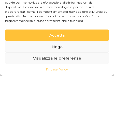
piccoli nuclei familiari.
cookie per memorizzare e/o accedere alle informazioni del
dispositivo. Il consenso a queste tecnologie ci permetterà di
Grazie alla posizione
elaborare dati come il comportamento di navigazione o ID unici su
centrale, gli ospiti
questo sito. Non acconsentire o ritirare il consenso può influire
potranno raggiungere
negativamente su alcune caratteristiche e funzioni.
facilmente il lungolago, i
ristoranti, le boutique e i
Accetta
luoghi più iconici di
Bellagio, immergendosi
Nega
nell’atmosfera autentica
di una delle destinazioni
Visualizza le preferenze
più amate del Lago di
Como.
Privacy Policy
La struttura è
attualmente in fase di
restauro e sarà
disponibile
prossimamente.