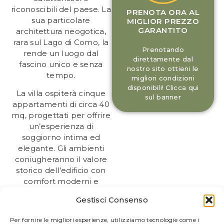
riconoscibili del paese. La
PRENOTA ORA AL
sua particolare
MIGLIOR PREZZO
GARANTITO
architettura neogotica,
rara sul Lago di Como, la
Prenotando
rende un luogo dal
direttamente dal
fascino unico e senza
nostro sito ottieni le
tempo.
migliori condizioni
disponibili! Clicca qui
La villa ospiterà cinque
sul banner
appartamenti di circa 40
mq, progettati per offrire
un’esperienza di
soggiorno intima ed
elegante. Gli ambienti
coniugheranno il valore
storico dell’edificio con
comfort moderni e
finiture curate, creando
Gestisci Consenso
spazi accoglienti ideali
per coppie, viaggiatori e
Per fornire le migliori esperienze, utilizziamo tecnologie come i