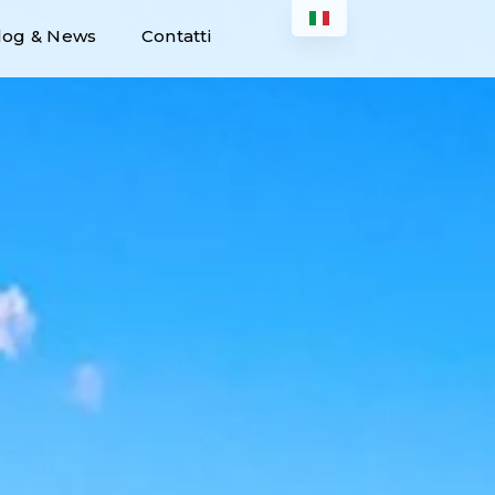
log & News
Contatti