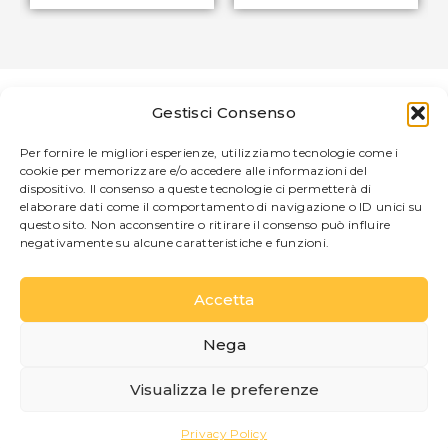
Gestisci Consenso
COLAZIONI
IL GIARDINO
EVENTI
Per fornire le migliori esperienze, utilizziamo tecnologie come i
cookie per memorizzare e/o accedere alle informazioni del
PARCHEGGIO E DINTORNI
dispositivo. Il consenso a queste tecnologie ci permetterà di
elaborare dati come il comportamento di navigazione o ID unici su
questo sito. Non acconsentire o ritirare il consenso può influire
Un risveglio di sapori locali
negativamente su alcune caratteristiche e funzioni.
La colazione al Colle è un momento da
vivere con calma, tra profumi autentici e
Accetta
ingredienti selezionati del territorio. Ogni
mattina viene servita una colazione
Nega
continentale a buffet, con caffetteria, pane
fresco, marmellate, miele, salumi e
Visualizza le preferenze
formaggi provenienti da produttori locali
delle province di Como, Lecco e Sondrio, in
Privacy Policy
collaborazione con la Latteria di Bellagio.