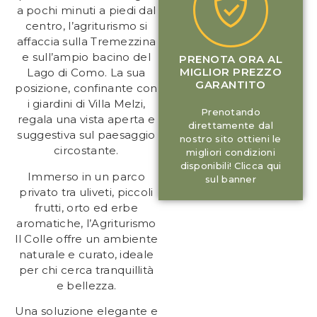
a pochi minuti a piedi dal
centro, l’agriturismo si
affaccia sulla Tremezzina
e sull’ampio bacino del
PRENOTA ORA AL
MIGLIOR PREZZO
Lago di Como. La sua
GARANTITO
posizione, confinante con
i giardini di Villa Melzi,
Prenotando
regala una vista aperta e
direttamente dal
suggestiva sul paesaggio
nostro sito ottieni le
circostante.
migliori condizioni
disponibili! Clicca qui
Immerso in un parco
sul banner
privato tra uliveti, piccoli
frutti, orto ed erbe
aromatiche, l’Agriturismo
Il Colle offre un ambiente
naturale e curato, ideale
per chi cerca tranquillità
e bellezza.
Una soluzione elegante e