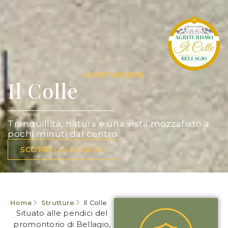
AGRITURISMO
Il Colle
Tranquillità, natura e una vista mozzafiato a
pochi minuti dal centro
SCOPRI GLI ALLOGGI
Home
Strutture
Il Colle
Situato alle pendici del
promontorio di Bellagio,