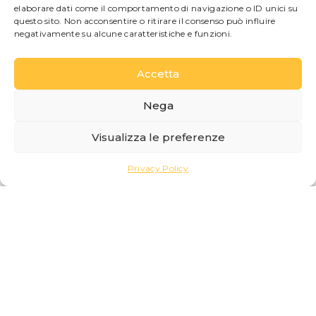
elaborare dati come il comportamento di navigazione o ID unici su
questo sito. Non acconsentire o ritirare il consenso può influire
negativamente su alcune caratteristiche e funzioni.
Luoghi da Scoprire
Villa Serbelloni a Bellagio: Storia,
Accetta
Rockefeller Foundation e Visite
Guidate
Nega
Giugno 10, 2026
Visualizza le preferenze
Quando si parla delle ville più affascinanti del
Lago di Como, Villa Serbelloni occupa un posto
speciale. Situata sul promontorio...
Privacy Policy
LEGGI L'ARTICOLO >>