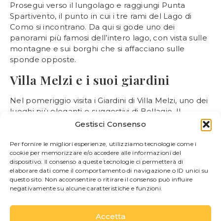
Prosegui verso il lungolago e raggiungi Punta
Spartivento, il punto in cui i tre rami del Lago di
Como si incontrano. Da qui si gode uno dei
panorami più famosi dell’intero lago, con vista sulle
montagne e sui borghi che si affacciano sulle
sponde opposte.
Villa Melzi e i suoi giardini
Nel pomeriggio visita i Giardini di Villa Melzi, uno dei
luoghi più eleganti e suggestivi di Bellagio. Il
percorso si sviluppa lungo il lago tra alberi secolari,
Gestisci Consenso
statue, fioriture stagionali e scorci che sembrano
usciti da un dipinto.
Per fornire le migliori esperienze, utilizziamo tecnologie come i
cookie per memorizzare e/o accedere alle informazioni del
Cena con vista lago
dispositivo. Il consenso a queste tecnologie ci permetterà di
elaborare dati come il comportamento di navigazione o ID unici su
questo sito. Non acconsentire o ritirare il consenso può influire
Concludi la giornata scegliendo uno dei ristoranti
negativamente su alcune caratteristiche e funzioni.
affacciati sull’acqua per ammirare il tramonto sul
Lago di Como.
Accetta