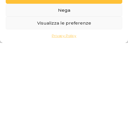
Nega
Visualizza le preferenze
Privacy Policy
Giorno 2: Alla Scoperta del Centro
Lago
Raggiungi Varenna in traghetto
Dopo colazione, sali a bordo di uno dei traghetti
che collegano Bellagio ai principali borghi del
centro lago.