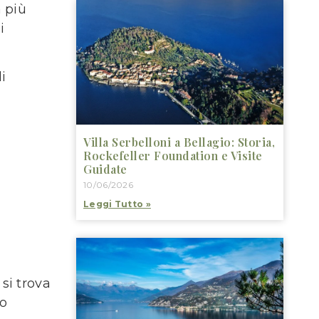
à più
i
i
Villa Serbelloni a Bellagio: Storia,
Rockefeller Foundation e Visite
Guidate
10/06/2026
Leggi Tutto »
si trova
ro