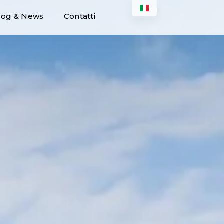
log & News
Contatti