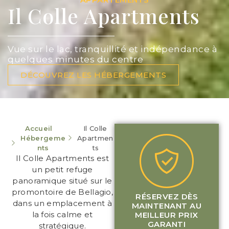
Il Colle Apartments
Vue sur le lac, tranquillité et indépendance à
quelques minutes du centre
DÉCOUVREZ LES HÉBERGEMENTS
Accueil
Il Colle
Hébergeme
Apartmen
nts
ts
Il Colle Apartments est
un petit refuge
panoramique situé sur le
promontoire de Bellagio,
RÉSERVEZ DÈS
dans un emplacement à
MAINTENANT AU
la fois calme et
MEILLEUR PRIX
GARANTI
stratégique.