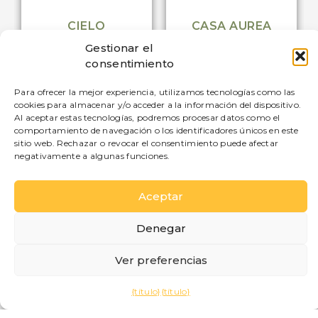
CIELO
CASA AUREA
Departamento
Departamento
Gestionar el
consentimiento
100
4
100
4
3
2
3
1
Para ofrecer la mejor experiencia, utilizamos tecnologías como las
cookies para almacenar y/o acceder a la información del dispositivo.
Al aceptar estas tecnologías, podremos procesar datos como el
comportamiento de navegación o los identificadores únicos en este
sitio web. Rechazar o revocar el consentimiento puede afectar
negativamente a algunas funciones.
DESAYUNO
POSICIÓN
Aceptar
APARCAMIENTO
RELAJARSE
Denegar
Desayuno en el Agriturismo
Ver preferencias
Il Colle
{título}
{título}
A tan solo unos pasos de los apartamentos,
el Agriturismo Il Colle ofrece la oportunidad