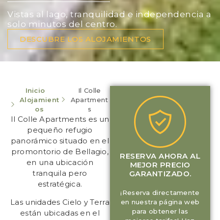
Vistas al lago, tranquilidad e independencia a
solo minutos del centro.
DESCUBRE LOS ALOJAMIENTOS
Inicio
Il Colle
Alojamient
Apartment
os
s
Il Colle Apartments es un
pequeño refugio
panorámico situado en el
promontorio de Bellagio,
RESERVA AHORA AL
en una ubicación
MEJOR PRECIO
tranquila pero
GARANTIZADO.
estratégica.
¡Reserva directamente
Las unidades Cielo y Terra
en nuestra página web
para obtener las
están ubicadas en el